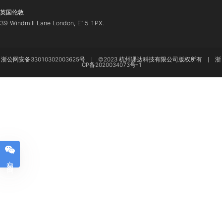
申请专业：
服装设计
申请专业：
数字媒体
OFFER院校：
LCL/CCA/OTIS/SCAD
OFFER院校：
Pratt In
杭州总部
立刻咨询
浙江省杭州市拱墅区吉如路88号LOFT49创意城市先行区4号楼3层
(303，304，305)
日本东京